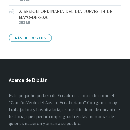
2.-SESION-ORDINARIA-DEL-DIA-JUEVES-14-DE-
MAYO-DE-2026
298 kB
MÁS DOCUMENTOS
Acerca de Biblián
Este pequeño pedazo de Ecuador es conocido como el
“Cantón Verde del Austro Ecuatoriano”. Con gente muy
trabajadora y hospitalaria, es un sitio lleno de encanto e
historia, que quedará impregnada en las memorias de
quienes nacieron y aman a su pueblo.