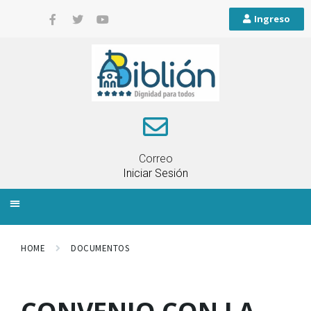
Ingreso
Correo
Iniciar Sesión
INFORMACIÓN LOCAL
PLANIFICACIÓN TERRITORIAL
QUEJAS Y RECLAMOS
HOME
DOCUMENTOS