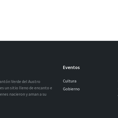
Eventos
Cultura
antón Verde del Austro
es un sitio lleno de encanto e
Gobierno
ienes nacieron y aman a su