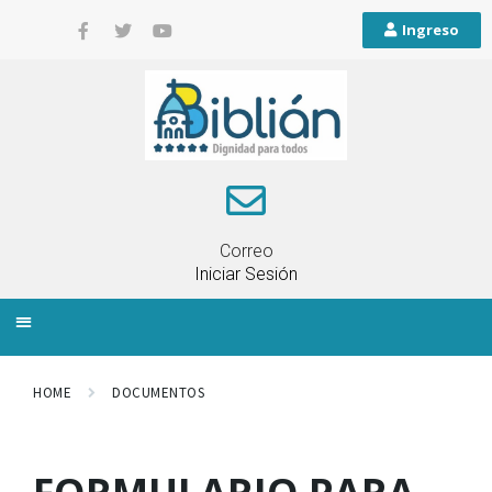
Ingreso
Correo
Iniciar Sesión
INFORMACIÓN LOCAL
PLANIFICACIÓN TERRITORIAL
QUEJAS Y RECLAMOS
HOME
DOCUMENTOS