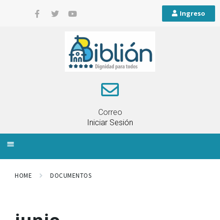
Ingreso
Correo
Iniciar Sesión
INFORMACIÓN LOCAL
PLANIFICACIÓN TERRITORIAL
QUEJAS Y RECLAMOS
HOME
DOCUMENTOS