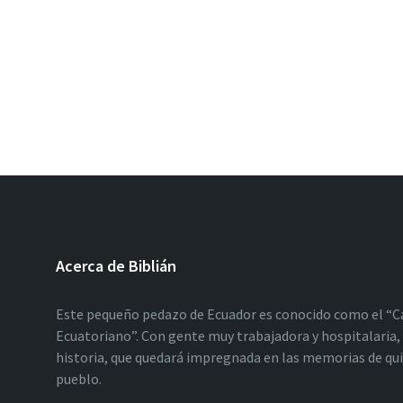
Acerca de Biblián
Este pequeño pedazo de Ecuador es conocido como el “C
Ecuatoriano”. Con gente muy trabajadora y hospitalaria, 
historia, que quedará impregnada en las memorias de qu
pueblo.