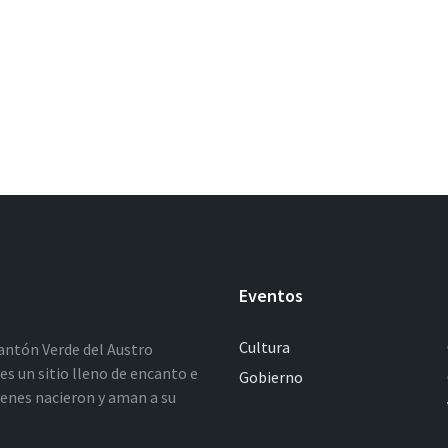
Eventos
Cultura
antón Verde del Austro
es un sitio lleno de encanto e
Gobierno
ienes nacieron y aman a su