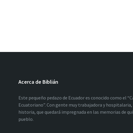
Acerca de Biblián
Este pequeño pedazo de Ecuador es conocido como el “C
Ecuatoriano”. Con gente muy trabajadora y hospitalaria, 
historia, que quedará impregnada en las memorias de qu
pueblo.