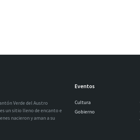
Eventos
Cultura
antón Verde del Austro
es un sitio lleno de encanto e
Gobierno
ienes nacieron y aman a su