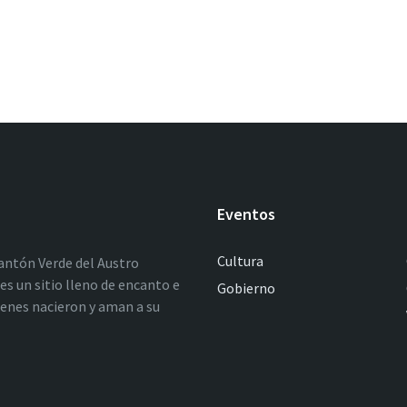
Eventos
Cultura
antón Verde del Austro
es un sitio lleno de encanto e
Gobierno
ienes nacieron y aman a su