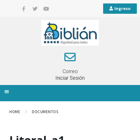
Ingreso
Correo
Iniciar Sesión
INFORMACIÓN LOCAL
PLANIFICACIÓN TERRITORIAL
QUEJAS Y RECLAMOS
HOME
DOCUMENTOS