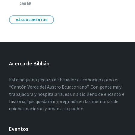
298 kB
MÁS DOCUMENTOS
Acerca de Biblián
Este pequeño pedazo de Ecuador es conocido como el
“Cantón Verde del Austro Ecuatoriano”. Con gente muy
trabajadora y hospitalaria, es un sitio lleno de encanto e
historia, que quedará impregnada en las memorias de
quienes nacieron y aman a su pueblo.
Eventos