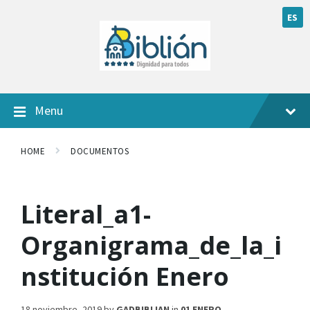
ES
Menu
HOME
DOCUMENTOS
Literal_a1-
Organigrama_de_la_i
nstitución Enero
18 noviembre, 2019
by
GADBIBLIAN
in
01 ENERO