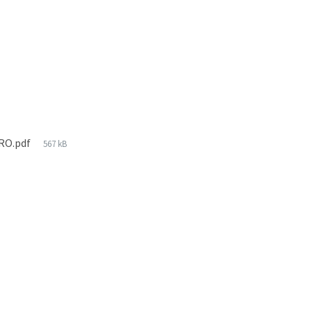
ERO.pdf
567 kB