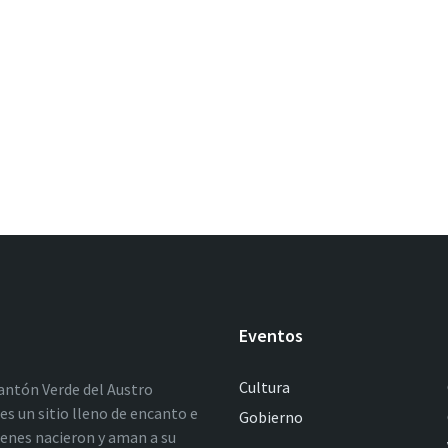
Eventos
Cultura
antón Verde del Austro
es un sitio lleno de encanto e
Gobierno
ienes nacieron y aman a su