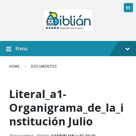
ES
Menu
HOME
DOCUMENTOS
Literal_a1-
Organigrama_de_la_i
nstitución Julio
18 noviembre, 2019
by
GADBIBLIAN
in
07 JULIO