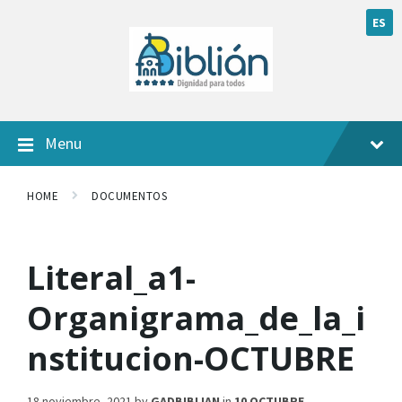
ES
Menu
HOME
DOCUMENTOS
Literal_a1-
Organigrama_de_la_i
nstitucion-OCTUBRE
18 noviembre, 2021
by
GADBIBLIAN
in
10 OCTUBRE