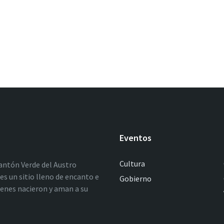
Eventos
Cultura
antón Verde del Austro
es un sitio lleno de encanto e
Gobierno
ienes nacieron y aman a su