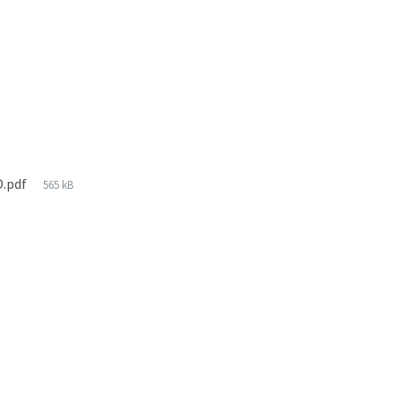
O.pdf
565 kB