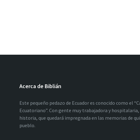
Acerca de Biblián
Este pequeño pedazo de Ecuador es conocido como el “C
Ecuatoriano”. Con gente muy trabajadora y hospitalaria, 
historia, que quedará impregnada en las memorias de qu
pueblo.