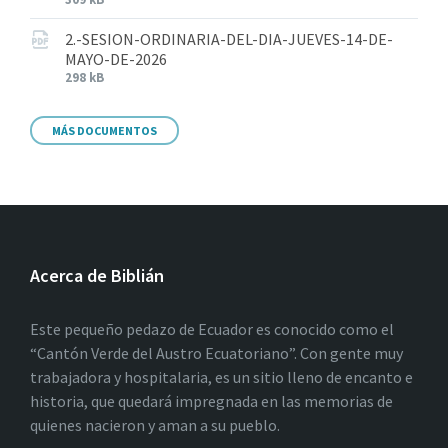
2.-SESION-ORDINARIA-DEL-DIA-JUEVES-14-DE-
MAYO-DE-2026
298 kB
MÁS DOCUMENTOS
Acerca de Biblián
Este pequeño pedazo de Ecuador es conocido como el
“Cantón Verde del Austro Ecuatoriano”. Con gente muy
trabajadora y hospitalaria, es un sitio lleno de encanto e
historia, que quedará impregnada en las memorias de
quienes nacieron y aman a su pueblo.