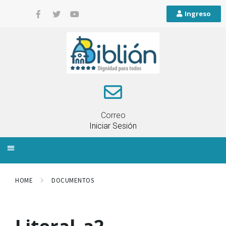
Ingreso
Correo
Iniciar Sesión
INFORMACIÓN LOCAL
PLANIFICACIÓN TERRITORIAL
QUEJAS Y RECLAMOS
HOME
DOCUMENTOS