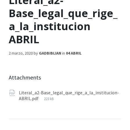
Literal_a2-
Base_legal_que_rige_
a_la_institucion
ABRIL
2 marzo, 2020
by
GADBIBLIAN
in
04 ABRIL
Attachments
Literal_a2-Base_legal_que_rige_a_la_institucion-
ABRIL.pdf
223 kB