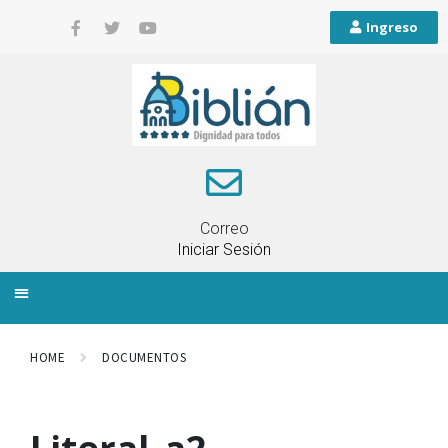
Ingreso
Correo
Iniciar Sesión
INFORMACIÓN LOCAL
PLANIFICACIÓN TERRITORIAL
QUEJAS Y RECLAMOS
HOME
DOCUMENTOS