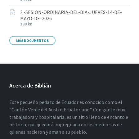
2.-SESION-ORDINARIA-DEL-DIA-JUEVES-14-DE-
MAYO-DE-2026
298 kB
MÁS DOCUMENTOS
Acerca de Biblián
Este pequeño pedazo de Ecuador es conocido como el
“Cantón Verde del Austro Ecuatoriano”. Con gente muy
trabajadora y hospitalaria, es un sitio lleno de encanto e
historia, que quedará impregnada en las memorias de
quienes nacieron y aman a su pueblo.