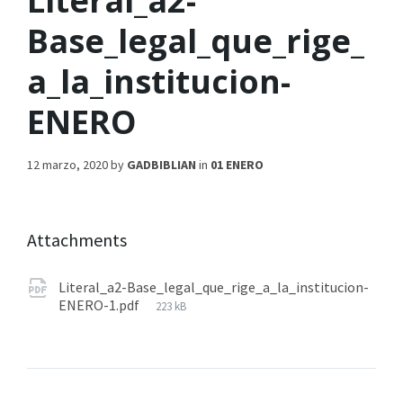
Literal_a2-
Base_legal_que_rige_
a_la_institucion-
ENERO
12 marzo, 2020
by
GADBIBLIAN
in
01 ENERO
Attachments
Literal_a2-Base_legal_que_rige_a_la_institucion-
ENERO-1.pdf
223 kB