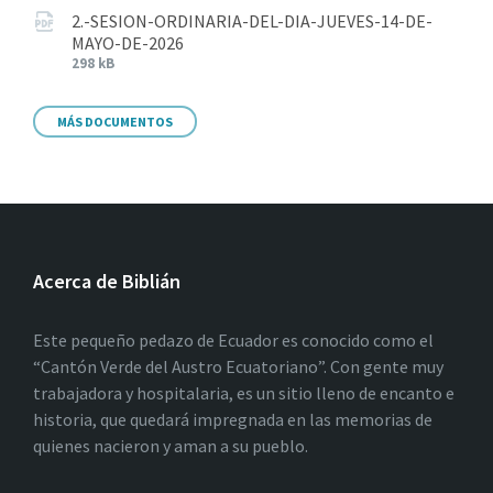
2.-SESION-ORDINARIA-DEL-DIA-JUEVES-14-DE-
MAYO-DE-2026
298 kB
MÁS DOCUMENTOS
Acerca de Biblián
Este pequeño pedazo de Ecuador es conocido como el
“Cantón Verde del Austro Ecuatoriano”. Con gente muy
trabajadora y hospitalaria, es un sitio lleno de encanto e
historia, que quedará impregnada en las memorias de
quienes nacieron y aman a su pueblo.