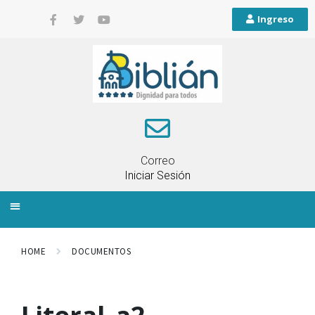
Ingreso
Correo
Iniciar Sesión
INFORMACIÓN LOCAL
PLANIFICACIÓN TERRITORIAL
QUEJAS Y RECLAMOS
HOME
DOCUMENTOS