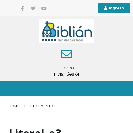
Ingreso
Correo
Iniciar Sesión
INFORMACIÓN LOCAL
PLANIFICACIÓN TERRITORIAL
QUEJAS Y RECLAMOS
HOME
DOCUMENTOS