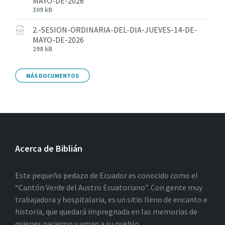
MAYO-DE-2026
309 kB
2.-SESION-ORDINARIA-DEL-DIA-JUEVES-14-DE-
MAYO-DE-2026
298 kB
MÁS DOCUMENTOS
Acerca de Biblián
Este pequeño pedazo de Ecuador es conocido como el
“Cantón Verde del Austro Ecuatoriano”. Con gente muy
trabajadora y hospitalaria, es un sitio lleno de encanto e
historia, que quedará impregnada en las memorias de
quienes nacieron y aman a su pueblo.