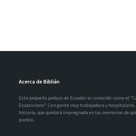
Acerca de Biblián
Este pequeño pedazo de Ecuador es conocido como el “C
Ecuatoriano”. Con gente muy trabajadora y hospitalaria, 
historia, que quedará impregnada en las memorias de qu
pueblo.