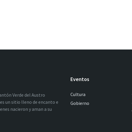
Eventos
Cultura
antón Verde del Austro
es un sitio lleno de encanto e
Gobierno
ienes nacieron y aman a su