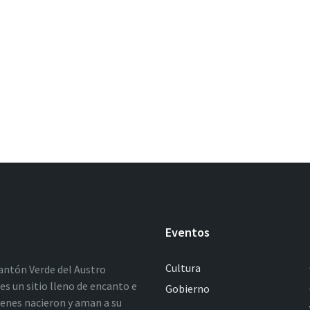
Eventos
Cultura
antón Verde del Austro
es un sitio lleno de encanto e
Gobierno
ienes nacieron y aman a su