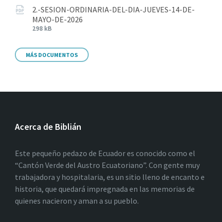
2.-SESION-ORDINARIA-DEL-DIA-JUEVES-14-DE-
MAYO-DE-2026
298 kB
MÁS DOCUMENTOS
Acerca de Biblián
Este pequeño pedazo de Ecuador es conocido como el
“Cantón Verde del Austro Ecuatoriano”. Con gente muy
trabajadora y hospitalaria, es un sitio lleno de encanto e
historia, que quedará impregnada en las memorias de
quienes nacieron y aman a su pueblo.