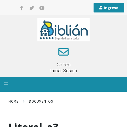
Ingreso
Correo
Iniciar Sesión
INFORMACIÓN LOCAL
PLANIFICACIÓN TERRITORIAL
QUEJAS Y RECLAMOS
HOME
DOCUMENTOS