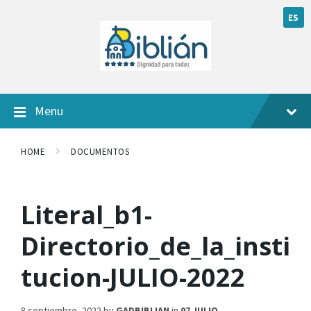
ES
Menu
HOME
DOCUMENTOS
Literal_b1-
Directorio_de_la_insti
tucion-JULIO-2022
8 septiembre, 2022
by
GADBIBLIAN
in
07 JULIO