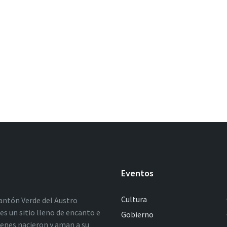
Eventos
Cultura
antón Verde del Austro
es un sitio lleno de encanto e
Gobierno
ienes nacieron y aman a su