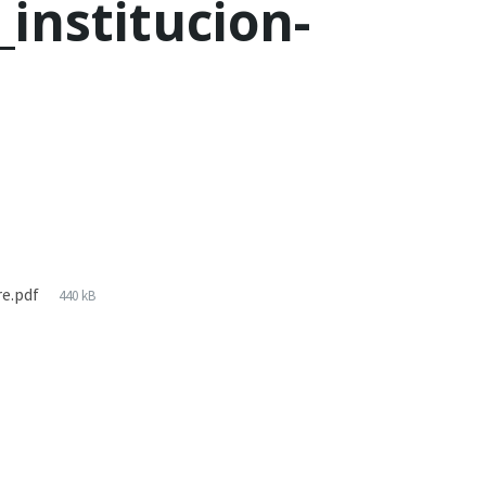
_institucion-
re.pdf
440 kB