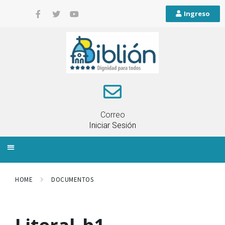
Ingreso
Correo
Iniciar Sesión
INFORMACIÓN LOCAL
PLANIFICACIÓN TERRITORIAL
QUEJAS Y RECLAMOS
HOME
DOCUMENTOS