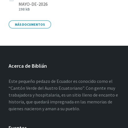
MAYO-DE-2026
298 kB
MÁS DOCUMENTOS
Acerca de Biblián
Este pequeño pedazo de Ecuador es conocido como el
“Cantón Verde del Austro Ecuatoriano”. Con gente muy
trabajadora y hospitalaria, es un sitio lleno de encanto e
historia, que quedará impregnada en las memorias de
quienes nacieron y aman a su pueblo.
Eventos