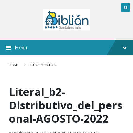
ES
Menu
HOME
DOCUMENTOS
Literal_b2-
Distributivo_del_pers
onal-AGOSTO-2022
8 septiembre, 2022
by
GADBIBLIAN
in
08 AGOSTO