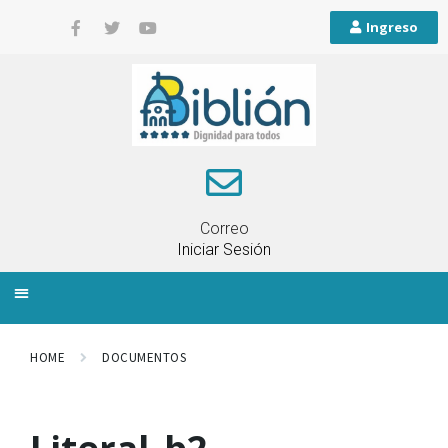
Ingreso
Correo
Iniciar Sesión
INFORMACIÓN LOCAL
PLANIFICACIÓN TERRITORIAL
QUEJAS Y RECLAMOS
HOME
DOCUMENTOS