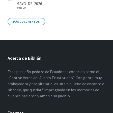
MAYO-DE-2026
298 kB
MÁS DOCUMENTOS
Acerca de Biblián
Este pequeño pedazo de Ecuador es conocido como el
“Cantón Verde del Austro Ecuatoriano”. Con gente muy
trabajadora y hospitalaria, es un sitio lleno de encanto e
historia, que quedará impregnada en las memorias de
quienes nacieron y aman a su pueblo.
Eventos