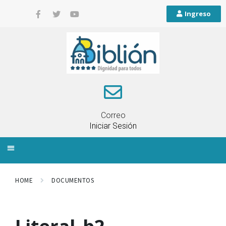
Ingreso
Correo
Iniciar Sesión
INFORMACIÓN LOCAL
PLANIFICACIÓN TERRITORIAL
QUEJAS Y RECLAMOS
HOME
DOCUMENTOS