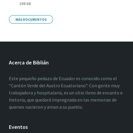
298 kB
MÁS DOCUMENTOS
Acerca de Biblián
Este pequeño pedazo de Ecuador es conocido como el
“Cantón Verde del Austro Ecuatoriano”. Con gente muy
trabajadora y hospitalaria, es un sitio lleno de encanto e
historia, que quedará impregnada en las memorias de
quienes nacieron y aman a su pueblo.
Eventos