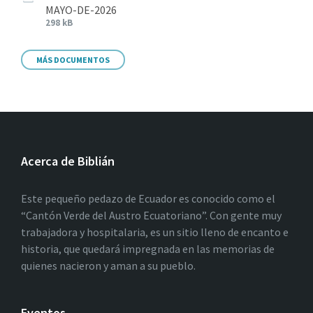
MAYO-DE-2026
298 kB
MÁS DOCUMENTOS
Acerca de Biblián
Este pequeño pedazo de Ecuador es conocido como el
“Cantón Verde del Austro Ecuatoriano”. Con gente muy
trabajadora y hospitalaria, es un sitio lleno de encanto e
historia, que quedará impregnada en las memorias de
quienes nacieron y aman a su pueblo.
Eventos