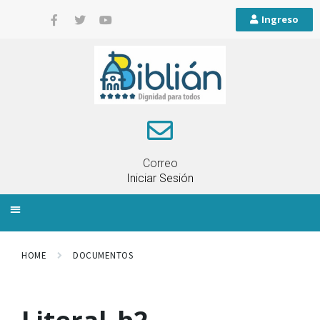
Ingreso
Correo
Iniciar Sesión
INFORMACIÓN LOCAL
PLANIFICACIÓN TERRITORIAL
QUEJAS Y RECLAMOS
HOME
DOCUMENTOS