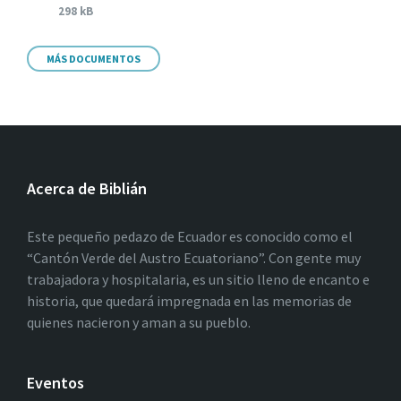
298 kB
MÁS DOCUMENTOS
Acerca de Biblián
Este pequeño pedazo de Ecuador es conocido como el
“Cantón Verde del Austro Ecuatoriano”. Con gente muy
trabajadora y hospitalaria, es un sitio lleno de encanto e
historia, que quedará impregnada en las memorias de
quienes nacieron y aman a su pueblo.
Eventos