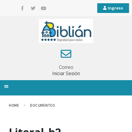
Ingreso
Correo
Iniciar Sesión
INFORMACIÓN LOCAL
PLANIFICACIÓN TERRITORIAL
QUEJAS Y RECLAMOS
HOME
DOCUMENTOS