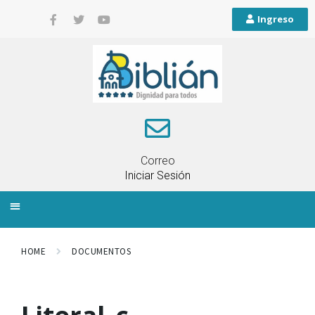
Ingreso
Correo
Iniciar Sesión
INFORMACIÓN LOCAL
PLANIFICACIÓN TERRITORIAL
QUEJAS Y RECLAMOS
HOME
DOCUMENTOS