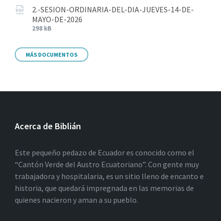
2.-SESION-ORDINARIA-DEL-DIA-JUEVES-14-DE-
MAYO-DE-2026
298 kB
MÁS DOCUMENTOS
Acerca de Biblián
Este pequeño pedazo de Ecuador es conocido como el
“Cantón Verde del Austro Ecuatoriano”. Con gente muy
trabajadora y hospitalaria, es un sitio lleno de encanto e
historia, que quedará impregnada en las memorias de
quienes nacieron y aman a su pueblo.