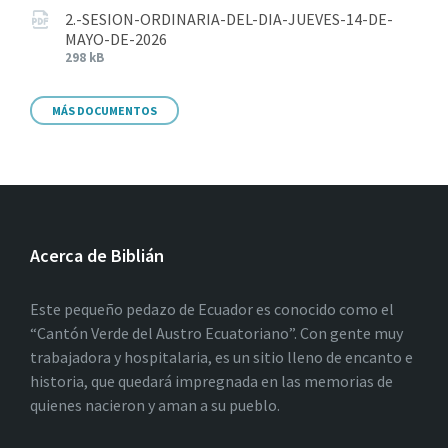
2.-SESION-ORDINARIA-DEL-DIA-JUEVES-14-DE-
MAYO-DE-2026
298 kB
MÁS DOCUMENTOS
Acerca de Biblián
Este pequeño pedazo de Ecuador es conocido como el
“Cantón Verde del Austro Ecuatoriano”. Con gente muy
trabajadora y hospitalaria, es un sitio lleno de encanto e
historia, que quedará impregnada en las memorias de
quienes nacieron y aman a su pueblo.