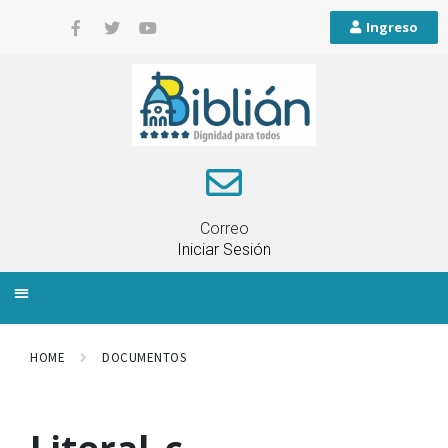
Ingreso
Correo
Iniciar Sesión
INFORMACIÓN LOCAL
PLANIFICACIÓN TERRITORIAL
QUEJAS Y RECLAMOS
HOME
DOCUMENTOS