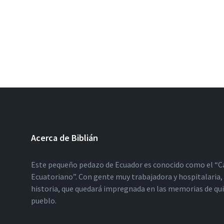
Acerca de Biblián
Este pequeño pedazo de Ecuador es conocido como el “C
Ecuatoriano”. Con gente muy trabajadora y hospitalaria, 
historia, que quedará impregnada en las memorias de qu
pueblo.