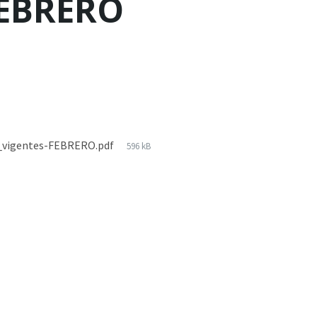
FEBRERO
s_vigentes-FEBRERO.pdf
596 kB