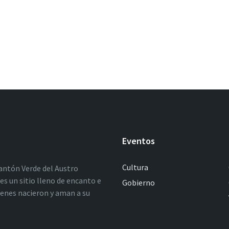
Eventos
Cultura
antón Verde del Austro
es un sitio lleno de encanto e
Gobierno
ienes nacieron y aman a su