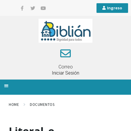
Ingreso
Correo
Iniciar Sesión
INFORMACIÓN LOCAL
PLANIFICACIÓN TERRITORIAL
QUEJAS Y RECLAMOS
HOME
DOCUMENTOS