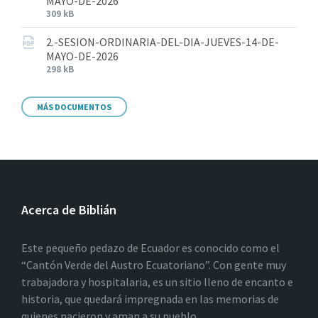
MAYO-DE-2026
309 kB
2.-SESION-ORDINARIA-DEL-DIA-JUEVES-14-DE-
MAYO-DE-2026
298 kB
MÁS DOCUMENTOS
Acerca de Biblián
Este pequeño pedazo de Ecuador es conocido como el
“Cantón Verde del Austro Ecuatoriano”. Con gente muy
trabajadora y hospitalaria, es un sitio lleno de encanto e
historia, que quedará impregnada en las memorias de
quienes nacieron y aman a su pueblo.