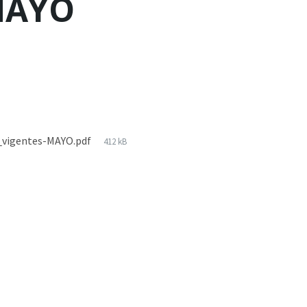
 MAYO
s_vigentes-MAYO.pdf
412 kB