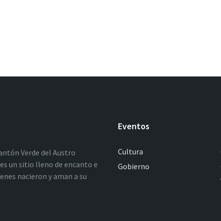
Eventos
Cultura
antón Verde del Austro
es un sitio lleno de encanto e
Gobierno
ienes nacieron y aman a su