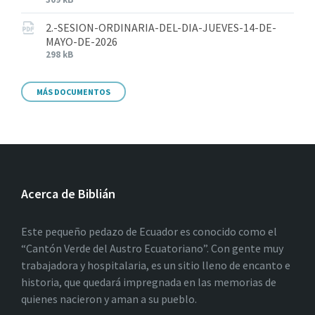
2.-SESION-ORDINARIA-DEL-DIA-JUEVES-14-DE-
MAYO-DE-2026
298 kB
MÁS DOCUMENTOS
Acerca de Biblián
Este pequeño pedazo de Ecuador es conocido como el
“Cantón Verde del Austro Ecuatoriano”. Con gente muy
trabajadora y hospitalaria, es un sitio lleno de encanto e
historia, que quedará impregnada en las memorias de
quienes nacieron y aman a su pueblo.