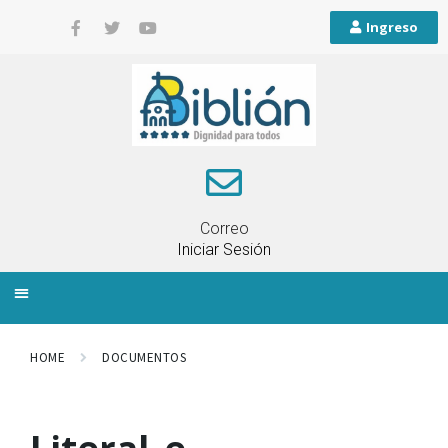
Ingreso
Correo
Iniciar Sesión
INFORMACIÓN LOCAL
PLANIFICACIÓN TERRITORIAL
QUEJAS Y RECLAMOS
HOME
DOCUMENTOS