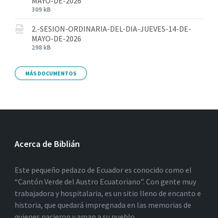
MAYO-DE-2026
309 kB
2.-SESION-ORDINARIA-DEL-DIA-JUEVES-14-DE-
MAYO-DE-2026
298 kB
MÁS DOCUMENTOS
Acerca de Biblián
Este pequeño pedazo de Ecuador es conocido como el
“Cantón Verde del Austro Ecuatoriano”. Con gente muy
trabajadora y hospitalaria, es un sitio lleno de encanto e
historia, que quedará impregnada en las memorias de
quienes nacieron y aman a su pueblo.