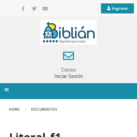
Ingreso
Correo
Iniciar Sesión
INFORMACIÓN LOCAL
PLANIFICACIÓN TERRITORIAL
QUEJAS Y RECLAMOS
HOME
DOCUMENTOS