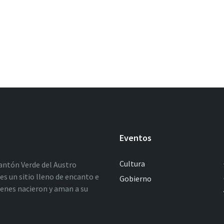
Eventos
Cultura
antón Verde del Austro
es un sitio lleno de encanto e
Gobierno
ienes nacieron y aman a su