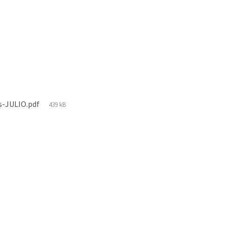
s-JULIO.pdf
439 kB