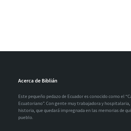
Acerca de Biblián
Este pequeño pedazo de Ecuador es conocido como el “C
Ecuatoriano”. Con gente muy trabajadora y hospitalaria, 
historia, que quedará impregnada en las memorias de qu
pueblo.