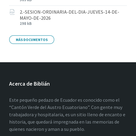
2.-SESION-ORDINARIA-DEL-DIA-JUEVES-14-DE-
MAYO-DE-2026
298 kB
MÁS DOCUMENTOS
Acerca de Biblián
Este pequeño pedazo de Ecuador es conocido como el
“Cantón Verde del Austro Ecuatoriano”. Con gente muy
trabajadora y hospitalaria, es un sitio lleno de encanto e
historia, que quedará impregnada en las memorias de
quienes nacieron y aman a su pueblo.