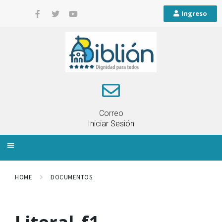
Ingreso
Correo
Iniciar Sesión
INFORMACIÓN LOCAL
PLANIFICACIÓN TERRITORIAL
QUEJAS Y RECLAMOS
HOME
DOCUMENTOS