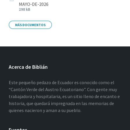
MAYO-DE-2026
298 kB
MÁS DOCUMENTOS
Acerca de Biblián
Este pequeño pedazo de Ecuador es conocido como el
“Cantón Verde del Austro Ecuatoriano”. Con gente muy
trabajadora y hospitalaria, es un sitio lleno de encanto e
historia, que quedará impregnada en las memorias de
quienes nacieron y aman a su pueblo.
Eventos