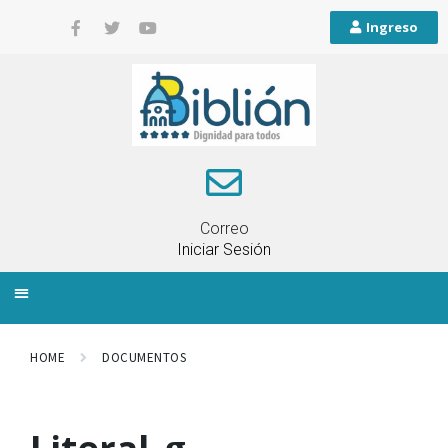
Ingreso
Correo
Iniciar Sesión
INFORMACIÓN LOCAL
PLANIFICACIÓN TERRITORIAL
QUEJAS Y RECLAMOS
HOME
DOCUMENTOS