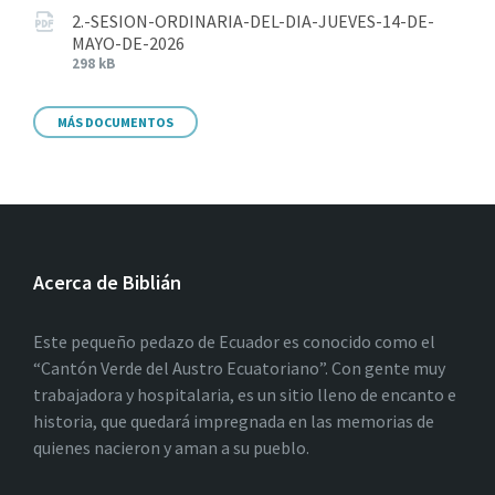
2.-SESION-ORDINARIA-DEL-DIA-JUEVES-14-DE-
MAYO-DE-2026
298 kB
MÁS DOCUMENTOS
Acerca de Biblián
Este pequeño pedazo de Ecuador es conocido como el
“Cantón Verde del Austro Ecuatoriano”. Con gente muy
trabajadora y hospitalaria, es un sitio lleno de encanto e
historia, que quedará impregnada en las memorias de
quienes nacieron y aman a su pueblo.