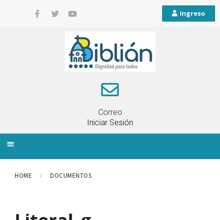
Ingreso
Correo
Iniciar Sesión
INFORMACIÓN LOCAL
PLANIFICACIÓN TERRITORIAL
QUEJAS Y RECLAMOS
HOME
DOCUMENTOS