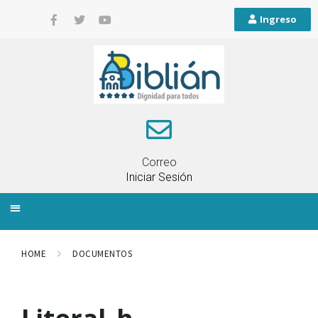
Ingreso
Correo
Iniciar Sesión
INFORMACIÓN LOCAL
PLANIFICACIÓN TERRITORIAL
QUEJAS Y RECLAMOS
HOME
DOCUMENTOS