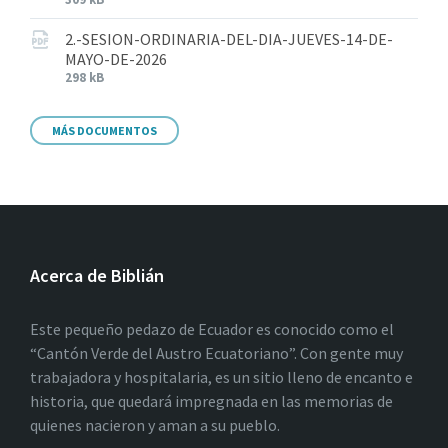
2.-SESION-ORDINARIA-DEL-DIA-JUEVES-14-DE-
MAYO-DE-2026
298 kB
MÁS DOCUMENTOS
Acerca de Biblián
Este pequeño pedazo de Ecuador es conocido como el
“Cantón Verde del Austro Ecuatoriano”. Con gente muy
trabajadora y hospitalaria, es un sitio lleno de encanto e
historia, que quedará impregnada en las memorias de
quienes nacieron y aman a su pueblo.