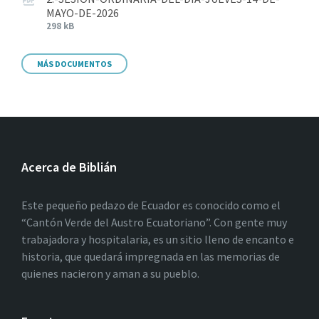
MAYO-DE-2026
298 kB
MÁS DOCUMENTOS
Acerca de Biblián
Este pequeño pedazo de Ecuador es conocido como el
“Cantón Verde del Austro Ecuatoriano”. Con gente muy
trabajadora y hospitalaria, es un sitio lleno de encanto e
historia, que quedará impregnada en las memorias de
quienes nacieron y aman a su pueblo.