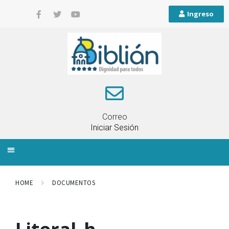
Ingreso
Correo
Iniciar Sesión
INFORMACIÓN LOCAL
PLANIFICACIÓN TERRITORIAL
QUEJAS Y RECLAMOS
HOME
DOCUMENTOS