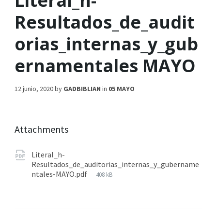
Literal_h-
Resultados_de_audit
orias_internas_y_gub
ernamentales MAYO
12 junio, 2020
by
GADBIBLIAN
in
05 MAYO
Attachments
Literal_h-
Resultados_de_auditorias_internas_y_gubername
ntales-MAYO.pdf
408 kB