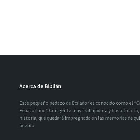
Acerca de Biblián
Este pequeño pedazo de Ecuador es conocido como el “C
Ecuatoriano”. Con gente muy trabajadora y hospitalaria, 
historia, que quedará impregnada en las memorias de qu
pueblo.