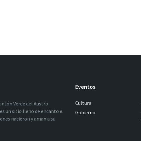
Eventos
Cultura
antón Verde del Austro
es un sitio lleno de encanto e
Gobierno
ienes nacieron y aman a su