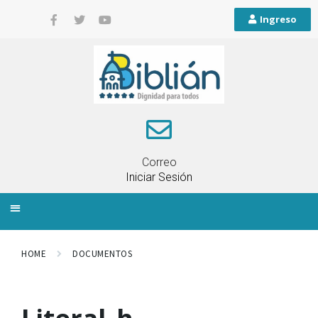
Ingreso
Correo
Iniciar Sesión
INFORMACIÓN LOCAL
PLANIFICACIÓN TERRITORIAL
QUEJAS Y RECLAMOS
HOME
DOCUMENTOS