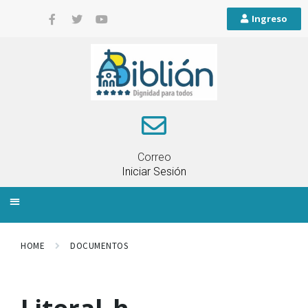
Ingreso
Correo
Iniciar Sesión
INFORMACIÓN LOCAL
PLANIFICACIÓN TERRITORIAL
QUEJAS Y RECLAMOS
HOME
DOCUMENTOS