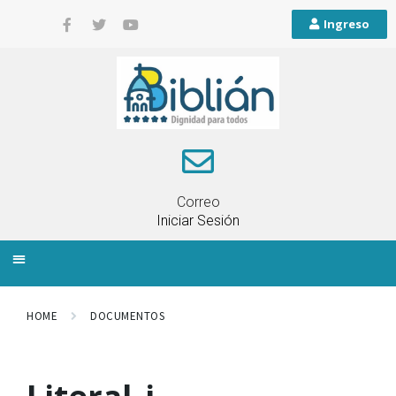
Ingreso
Correo
Iniciar Sesión
INFORMACIÓN LOCAL
PLANIFICACIÓN TERRITORIAL
QUEJAS Y RECLAMOS
HOME
DOCUMENTOS