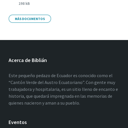
298 kB
MÁS DOCUMENTOS
Acerca de Biblián
Este pequeño pedazo de Ecuador es conocido como el
“Cantón Verde del Austro Ecuatoriano”. Con gente muy
trabajadora y hospitalaria, es un sitio lleno de encanto e
historia, que quedará impregnada en las memorias de
quienes nacieron y aman a su pueblo.
Eventos