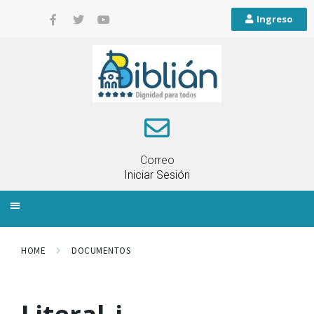
Ingreso
Correo
Iniciar Sesión
INFORMACIÓN LOCAL
PLANIFICACIÓN TERRITORIAL
QUEJAS Y RECLAMOS
HOME
DOCUMENTOS