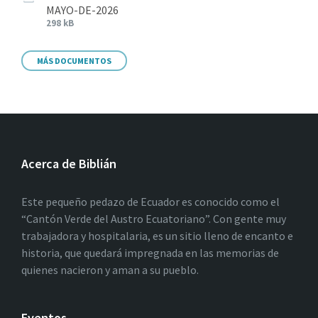
MAYO-DE-2026
298 kB
MÁS DOCUMENTOS
Acerca de Biblián
Este pequeño pedazo de Ecuador es conocido como el
“Cantón Verde del Austro Ecuatoriano”. Con gente muy
trabajadora y hospitalaria, es un sitio lleno de encanto e
historia, que quedará impregnada en las memorias de
quienes nacieron y aman a su pueblo.
Eventos