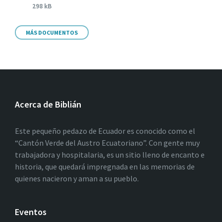
298 kB
MÁS DOCUMENTOS
Acerca de Biblián
Este pequeño pedazo de Ecuador es conocido como el
“Cantón Verde del Austro Ecuatoriano”. Con gente muy
trabajadora y hospitalaria, es un sitio lleno de encanto e
historia, que quedará impregnada en las memorias de
quienes nacieron y aman a su pueblo.
Eventos