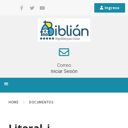
Ingreso
Correo
Iniciar Sesión
INFORMACIÓN LOCAL
PLANIFICACIÓN TERRITORIAL
QUEJAS Y RECLAMOS
HOME
DOCUMENTOS