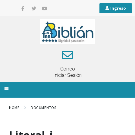
Ingreso
Correo
Iniciar Sesión
INFORMACIÓN LOCAL
PLANIFICACIÓN TERRITORIAL
QUEJAS Y RECLAMOS
HOME
DOCUMENTOS