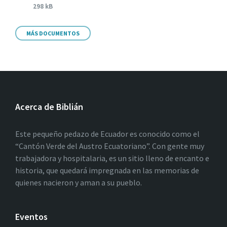
298 kB
MÁS DOCUMENTOS
Acerca de Biblián
Este pequeño pedazo de Ecuador es conocido como el
“Cantón Verde del Austro Ecuatoriano”. Con gente muy
trabajadora y hospitalaria, es un sitio lleno de encanto e
historia, que quedará impregnada en las memorias de
quienes nacieron y aman a su pueblo.
Eventos