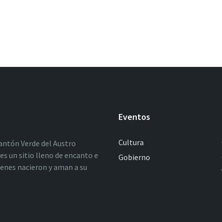
Eventos
Cultura
antón Verde del Austro
es un sitio lleno de encanto e
Gobierno
ienes nacieron y aman a su