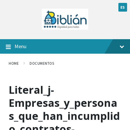
ES
Menu
HOME
DOCUMENTOS
Literal_j-
Empresas_y_persona
s_que_han_incumplid
o_contratos-